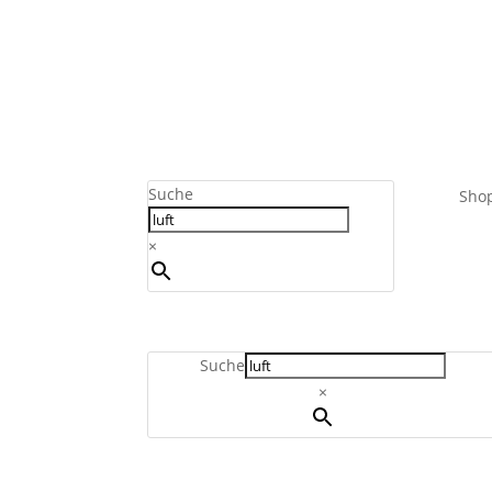
Suche
Sho
×
Suche
×