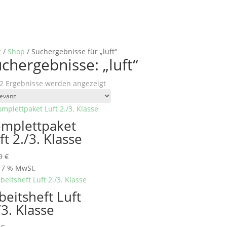
t
/
Shop
/ Suchergebnisse für „luft“
chergebnisse: „luft“
Nach
 2 Ergebnisse werden angezeigt
Aktualität
sortiert
mplettpaket
ft 2./3. Klasse
99
€
. 7 % MwSt.
beitsheft Luft
/3. Klasse