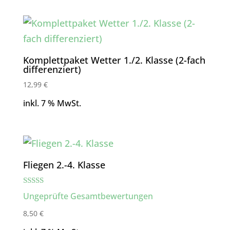
Komplettpaket Wetter 1./2. Klasse (2-fach
differenziert)
12,99
€
inkl. 7 % MwSt.
Fliegen 2.-4. Klasse
Bewertet mit
Ungeprüfte Gesamtbewertungen
5.00
von 5
8,50
€