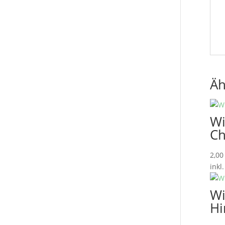
Äh
Wi
Ch
2,0
inkl
Wi
Hi