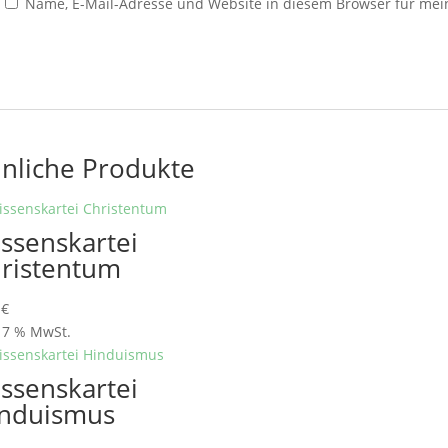
Name, E-Mail-Adresse und Website in diesem Browser für me
nliche Produkte
ssenskartei
ristentum
0
€
. 7 % MwSt.
ssenskartei
nduismus