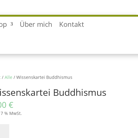
op
Über mich
Kontakt
t
/
Alle
/ Wissenskartei Buddhismus
issenskartei Buddhismus
00
€
. 7 % MwSt.
enskartei
dhismus